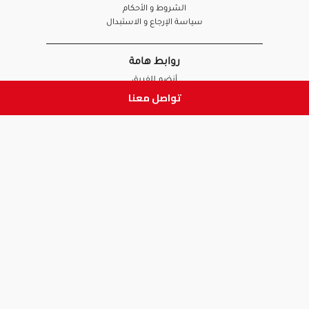
الشروط و الأحكام
سياسة الإرجاع و الاستبدال
روابط هامة
أنضم للفريق
تواصل معنا
نصائح آدم
الصيدلي
الموظف
ابق على تواصل