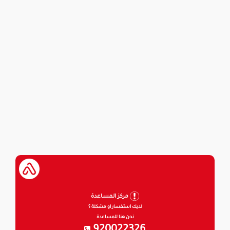
مركز المساعدة
لديك استفسار او مشكلة ؟
نحن هنا للمساعدة
920022326