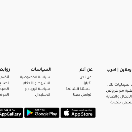
عن آدم
السياسات
روابط
ونلاين | اقرب
من نحن
سياسة الخصوصية
أنضم 
أخبارنا
الشروط و الأحكام
نصائح 
صيدليات لك.
الأسئلة الشائعة
سياسة الإرجاع و
الصيد
بية مع عروض
تواصل معنا
الاستبدال
المو
لجمال والعناية
متعي بتجربة