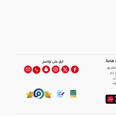
 هامة
ابق على تواصل
للفريق
آدم
لي
ظف