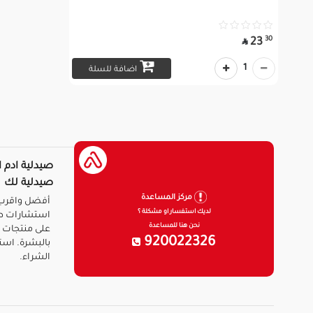
30
23

1
اضافة للسلة
صيدلية ادم ا
صيدلية لك
مركز المساعدة
أفضل واقرب 
لديك استفسار او مشكلة ؟
استشارات ط
نحن هنا للمساعدة
على منتجات ا
920022326
بالبشرة. است
الشراء.