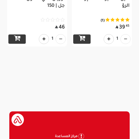
الرؤ
جل | 150
(1)
45
46
39


1
1
مركز المساعدة