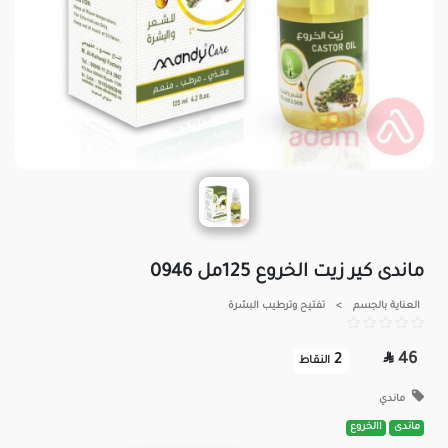
ماندى كير زيت الخروع 125مل 0946
العناية بالجسم
>
تفتيح وترطيب البشرة

46
2
النقاط
ماندي
ماندى
االخروع