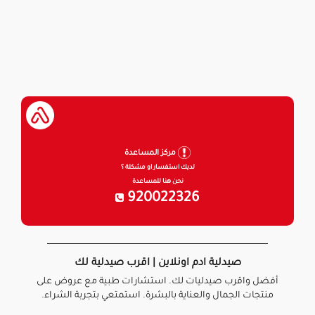
مركز المساعدة
لديك استفسار او مشكلة ؟
نحن هنا للمساعدة
920022326
صيدلية ادم اونلاين | اقرب صيدلية لك
أفضل واقرب صيدليات لك. استشارات طبية مع عروض على
منتجات الجمال والعناية بالبشرة. استمتعي بتجربة الشراء.