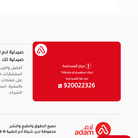
صيدلية ادم ا
صيدلية لك
مركز المساعدة
أفضل واقرب 
لديك استفسار او مشكلة ؟
استشارات ط
نحن هنا للمساعدة
على منتجات ا
920022326
بالبشرة. است
الشراء.
جميع الحقوق والطبع والنشر
محفوظة لدى شركة آدم الطبية © 2026