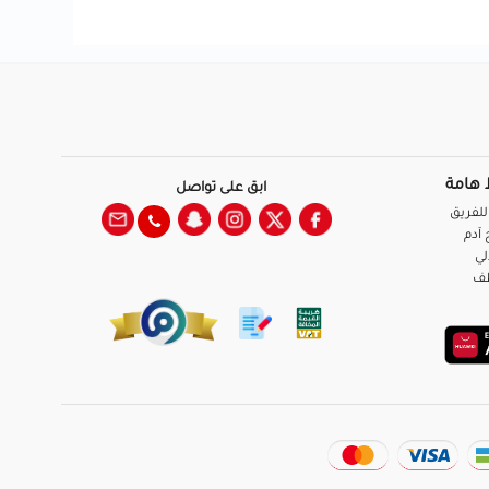
 هامة
ابق على تواصل
للفريق
آدم
لي
ظف