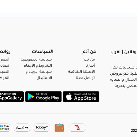
عن آدم
السياسات
روابط
ونلاين | اقرب
من نحن
سياسة الخصوصية
أنضم 
أخبارنا
الشروط و الأحكام
نصائح 
صيدليات لك.
الأسئلة الشائعة
سياسة الإرجاع و
الصيد
بية مع عروض
تواصل معنا
الاستبدال
المو
لجمال والعناية
متعي بتجربة