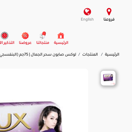
فروعنا
English
(current)
الرئيسية
منتجاتنا
عروضنا
التذكير ال
الرئيسية
المنتجات
لوكس صابون سحر الجمال | 75جم (البنفسجي)