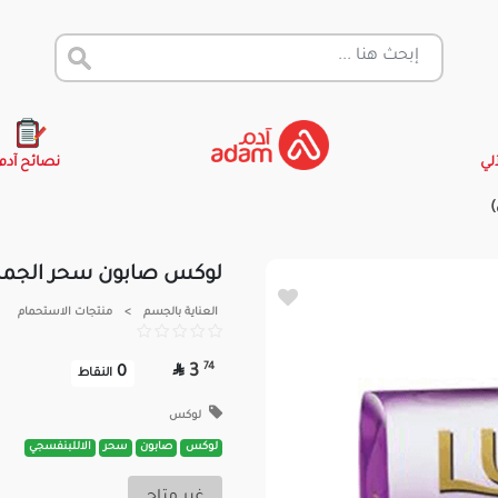
آلي
نصائح آدم
لوكس صابون سحر الجمال | 75جم (البن
العناية بالجسم
>
منتجات الاستحمام

74
3
0
النقاط
لوكس
لوكس
صابون
سحر
الاللبنفسجي