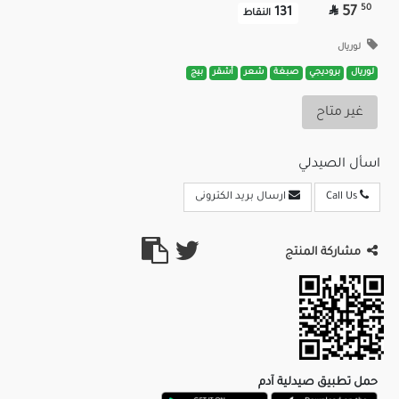

50
57
131
النقاط
لوريال
لوريال
بروديجي
صبغة
شعر
أشقر
بيج
غير متاح
اسأل الصيدلي
Call Us
ارسال بريد الكترونى
مشاركة المنتج
حمل تطبيق صيدلية آدم