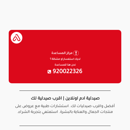
مركز المساعدة
لديك استفسار او مشكلة ؟
نحن هنا للمساعدة
920022326
صيدلية ادم اونلاين | اقرب صيدلية لك
أفضل واقرب صيدليات لك. استشارات طبية مع عروض على
منتجات الجمال والعناية بالبشرة. استمتعي بتجربة الشراء.