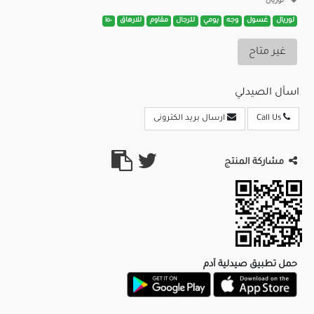
لوريال
لوريال
غسول
وجه
يومي
للرجال
مقاوم
للارهاق
١٥٠
غير متاح
اسأل الصيدلي
Call Us
ارسال بريد الكترونى
مشاركة المنتج
حمل تطبيق صيدلية آدم