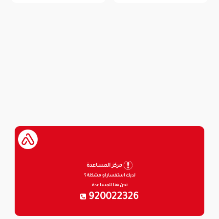
مركز المساعدة
لديك استفسار او مشكلة ؟
نحن هنا للمساعدة
920022326