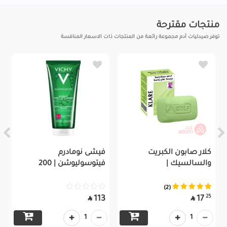
منتجات مقترحة
توفر صيدليات آدم مجموعة رائعة من المنتجات ذات الاسعار المنافسة
كلار صابون الكبريت
فيشى نومادرم
والسالسيك |
فيتوسوليوشن | 200
(2)
25
113
17


1
1