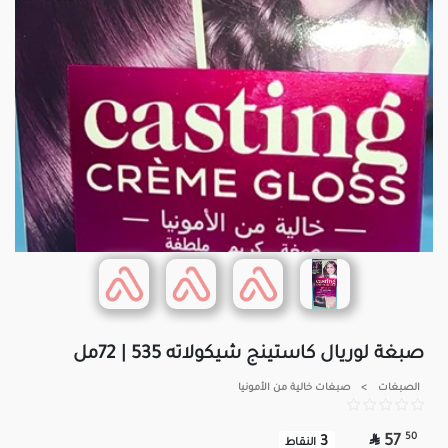
صبغة لوريال كاستينج شيكولاته 535 | 72مل
الصبغات
>
صبغات خالية من الأمونيا

50
57
3
النقاط