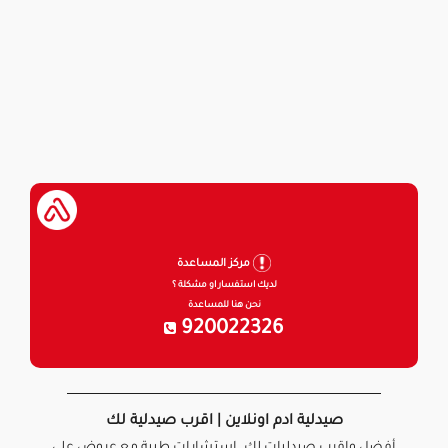
مركز المساعدة
لديك استفسار او مشكلة ؟
نحن هنا للمساعدة
920022326
صيدلية ادم اونلاين | اقرب صيدلية لك
أفضل واقرب صيدليات لك. استشارات طبية مع عروض على