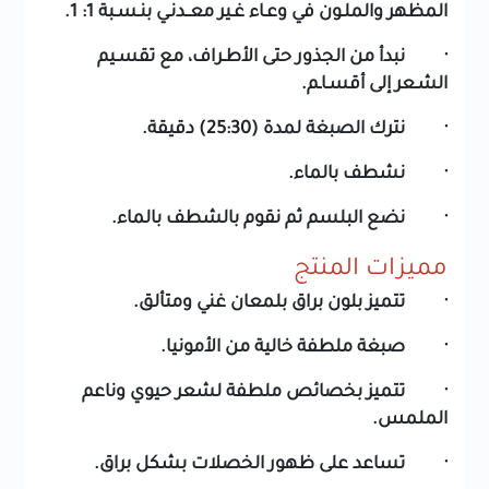
المظهر والملـون في وعـاء غـير معــدنـي بنـسـبة 1: 1.
· نبدأ من الجذور حتى الأطـراف، مع تقسـيم
الشـعر إلى أقسـاـم.
· نترك الصبغة لمدة (25:30) دقيقة.
· نشطف بالماء.
· نضع البلسم ثم نقوم بالشطف بالماء.
مميزات المنتج
· تتميز بلون براق بلمعان غني ومتألق.
· صبغة ملطفة خالية من الأمونيا.
· تتميز بخصائص ملطفة لشعر حيوي وناعم
الملمس.
· تساعد على ظهور الخصلات بشكل براق.