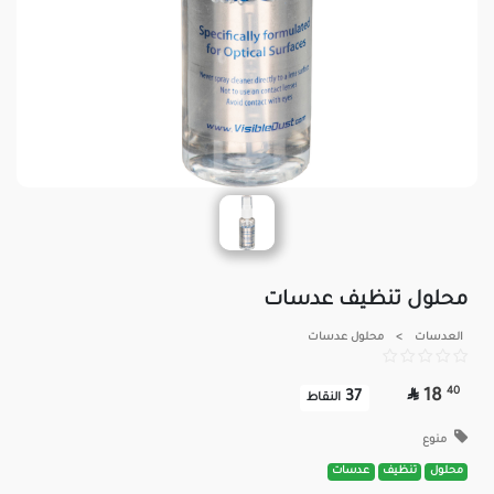
محلول تنظيف عدسات
العدسات
>
محلول عدسات

40
18
37
النقاط
منوع
محلول
تنظيف
عدسات