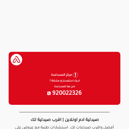
مركز المساعدة
لديك استفسار او مشكلة ؟
نحن هنا للمساعدة
920022326
صيدلية ادم اونلاين | اقرب صيدلية لك
أفضل واقرب صيدليات لك. استشارات طبية مع عروض على