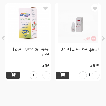
ابيليرج نقط للعين | 10مل
ليفوستين قطرة للعين |
4مل
60
36
8


1
1