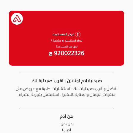
مركز المساعدة
لديك استفسار او مشكلة ؟
نحن هنا للمساعدة
920022326
صيدلية ادم اونلاين | اقرب صيدلية لك
أفضل واقرب صيدليات لك. استشارات طبية مع عروض على
منتجات الجمال والعناية بالبشرة. استمتعي بتجربة الشراء.
عن آدم
من نحن
أخبارنا