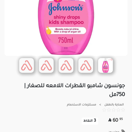
جونسون شامبو القطرات اللامعه للصغار |
750مل
العناية بالطفل
>
مستلزمات الاستحمام

95
60
3
النقاط