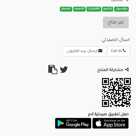
جونسون
جونسون
شامبو
القطرات
اللامعه
للصغار
غير متاح
اسأل الصيدلي
Call Us
ارسال بريد الكترونى
مشاركة المنتج
حمل تطبيق صيدلية آدم