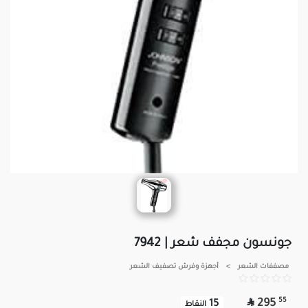
جونسون مجفف شعر | 7942
مصففات الشعر
>
أجهزة وفرش تصفيف الشعر

55
295
15
النقاط