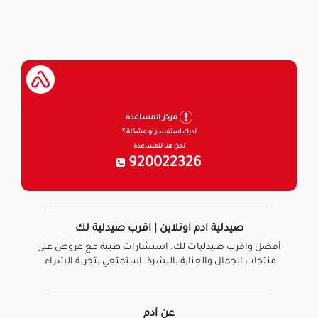
مركز المساعدة
لديك استفسار او مشكلة ؟
نحن هنا للمساعدة
920022326
صيدلية ادم اونلاين | اقرب صيدلية لك
أفضل واقرب صيدليات لك. استشارات طبية مع عروض على
منتجات الجمال والعناية بالبشرة. استمتعي بتجربة الشراء.
عن آدم