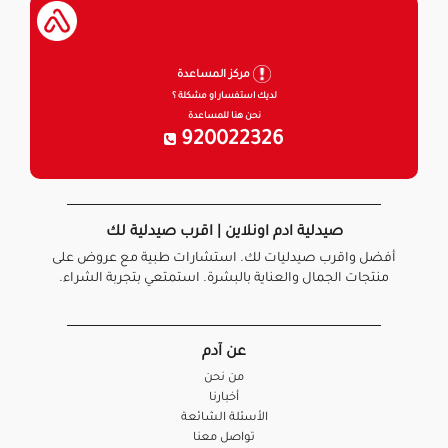
مركز المساعدة
لديك استفسار او مشكلة ؟
نحن هنا للمساعدة
920022326
صيدلية ادم اونلاين | اقرب صيدلية لك
أفضل واقرب صيدليات لك. استشارات طبية مع عروض على
منتجات الجمال والعناية بالبشرة. استمتعي بتجربة الشراء.
عن آدم
من نحن
أخبارنا
الأسئلة الشائعة
تواصل معنا