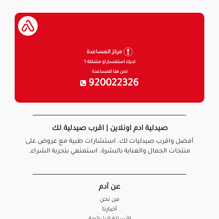
مركز المساعدة
لديك استفسار او مشكلة ؟
نحن هنا للمساعدة
920022326
صيدلية ادم اونلاين | اقرب صيدلية لك
أفضل واقرب صيدليات لك. استشارات طبية مع عروض على
منتجات الجمال والعناية بالبشرة. استمتعي بتجربة الشراء.
عن آدم
من نحن
أخبارنا