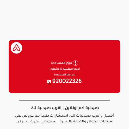
مركز المساعدة
لديك استفسار او مشكلة ؟
نحن هنا للمساعدة
920022326
صيدلية ادم اونلاين | اقرب صيدلية لك
أفضل واقرب صيدليات لك. استشارات طبية مع عروض على
منتجات الجمال والعناية بالبشرة. استمتعي بتجربة الشراء.