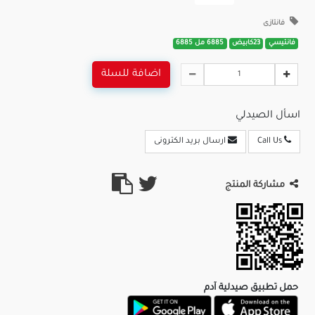
فانتازى
فانتيسي
23كابيض
6885 مل 6885
اضافة للسلة
اسأل الصيدلي
Call Us
ارسال بريد الكترونى
مشاركة المنتج
حمل تطبيق صيدلية آدم