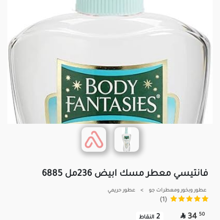
فانتيسي معطر مسك ابيض 236مل 6885
عطور وبخور ومعطرات جو
>
عطور حريمي
(1)

50
34
2
النقاط