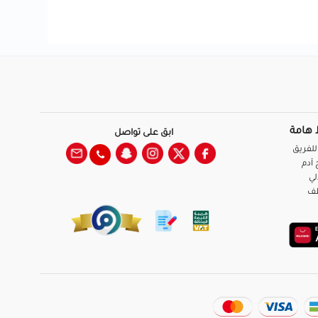
 هامة
ابق على تواصل
للفريق
آدم
لي
ظف