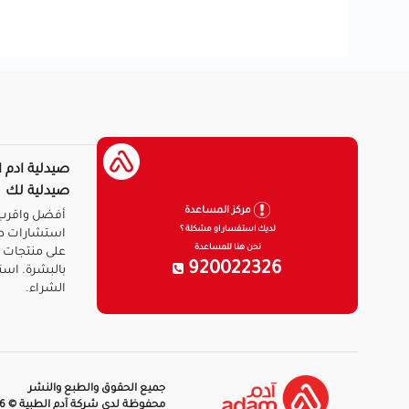
صيدلية ادم ا
صيدلية لك
مركز المساعدة
أفضل واقرب 
لديك استفسار او مشكلة ؟
استشارات ط
نحن هنا للمساعدة
على منتجات ا
920022326
بالبشرة. است
الشراء.
جميع الحقوق والطبع والنشر
محفوظة لدى شركة آدم الطبية © 2026