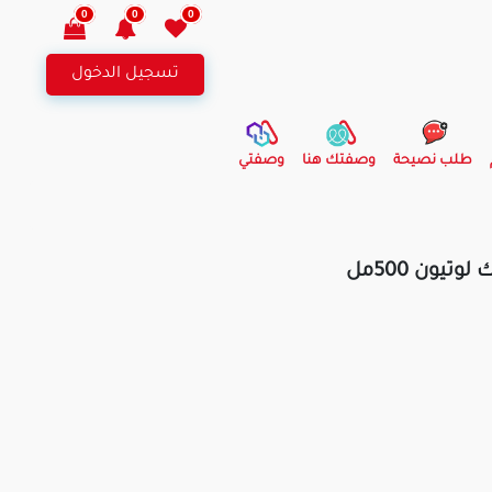
0
0
0
تسجيل الدخول
طلب نصيحة
وصفتك هنا
وصفتي
تيون 500مل