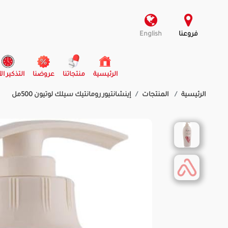
فروعنا
English
(current)
الرئيسية
منتجاتنا
عروضنا
التذكير ال
الرئيسية
المنتجات
إينشانتيور رومانتيك سيلك لوتيون 500مل