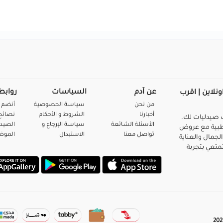
عن آدم
السياسات
روابط
ونلاين | اقرب
من نحن
سياسة الخصوصية
أنضم 
أخبارنا
الشروط و الأحكام
نصائح 
صيدليات لك.
الأسئلة الشائعة
سياسة الإرجاع و
الصيد
بية مع عروض
تواصل معنا
الاستبدال
المو
لجمال والعناية
متعي بتجربة