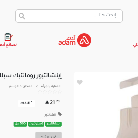
آلي
نصائح آدم
إينشانتيور رومانتيك سيلك لو
العناية بالمرأة
>
معطرات الجسم

28
21
1
النقاط
انشانتور
إينشانتيور
Sسلوتيون
500 مل