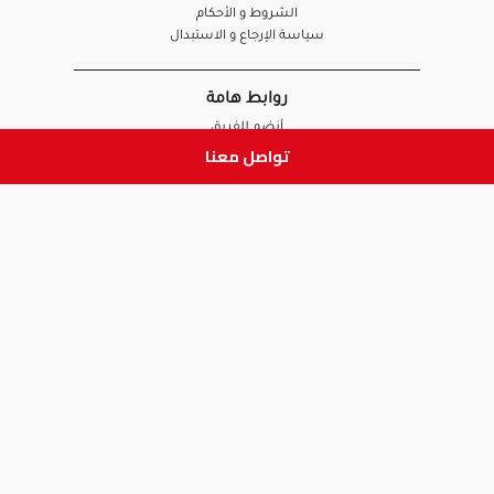
الشروط و الأحكام
سياسة الإرجاع و الاستبدال
روابط هامة
أنضم للفريق
تواصل معنا
نصائح آدم
الصيدلي
الموظف
ابق على تواصل