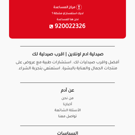
مركز المساعدة
لديك استفسار او مشكلة ؟
نحن هنا للمساعدة
920022326
صيدلية ادم اونلاين | اقرب صيدلية لك
أفضل واقرب صيدليات لك. استشارات طبية مع عروض على
منتجات الجمال والعناية بالبشرة. استمتعي بتجربة الشراء.
عن آدم
من نحن
أخبارنا
الأسئلة الشائعة
تواصل معنا
السياسات