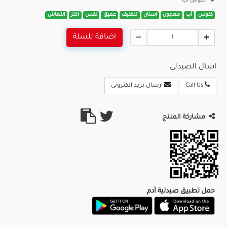
كلوس أب
كلوس
أب
معجون
اسنان
تنظيف
عميق
نفس
اكثر
انتعاش
اضافة للسلة
اسأل الصيدلي
Call Us
ارسال بريد الكترونى
مشاركة المنتج
حمل تطبيق صيدلية آدم