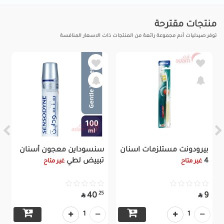
منتجات مقترحة
توفر صيدليات آدم مجموعة رائعة من المنتجات ذات الاسعار المنافسة
بيرودونت مستلزمات اسنان
سنسوداين معجون أسنان
4
تبييض لطي
غير متاح
غير متاح
25
40
9


1
1