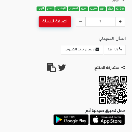
بيزلين
بيزلين
رول
أون
مزيل
عرق
لتفتيح
البشرة
عطر
الورد
اضافة للسلة
اسأل الصيدلي
Call Us
ارسال بريد الكترونى
مشاركة المنتج
حمل تطبيق صيدلية آدم