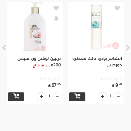
انشانتر بودرة تالك معطرة
بزليين لوشن ورد مبيض
جورجس
200ملى
غير متاح
85
20
67
9


1
1