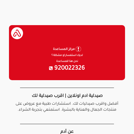
مركز المساعدة
لديك استفسار او مشكلة ؟
نحن هنا للمساعدة
920022326
صيدلية ادم اونلاين | اقرب صيدلية لك
أفضل واقرب صيدليات لك. استشارات طبية مع عروض على
منتجات الجمال والعناية بالبشرة. استمتعي بتجربة الشراء.
عن آدم