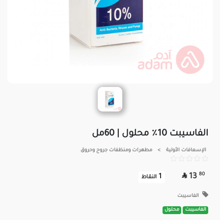
الفاسيبت 10٪ محلول | 60مل
الإسعافات الأولية
>
مطهرات ومنظفات جروح وحروق

80
13
1
النقاط
الفاسيبت
الفاسيبت
محلول