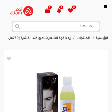
0
0
0
الرئيسية
المنتجات
إيه 3 قوة الشعر شامبو ضد القشرة | 260مل