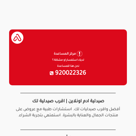
مركز المساعدة
لديك استفسار او مشكلة ؟
نحن هنا للمساعدة
920022326
صيدلية ادم اونلاين | اقرب صيدلية لك
أفضل واقرب صيدليات لك. استشارات طبية مع عروض على
منتجات الجمال والعناية بالبشرة. استمتعي بتجربة الشراء.