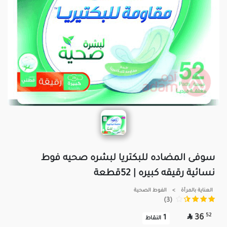
سوفى المضاده للبكتريا لبشره صحيه فوط
نسائية رقيقه كبيره | 52قطعة
العناية بالمرأة
>
الفوط الصحية
(3)

52
36
1
النقاط