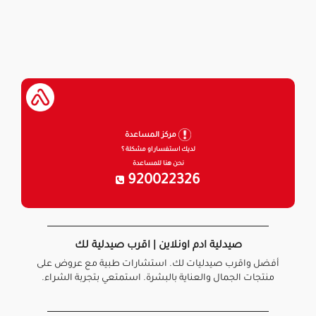
مركز المساعدة
لديك استفسار او مشكلة ؟
نحن هنا للمساعدة
920022326
صيدلية ادم اونلاين | اقرب صيدلية لك
أفضل واقرب صيدليات لك. استشارات طبية مع عروض على
منتجات الجمال والعناية بالبشرة. استمتعي بتجربة الشراء.