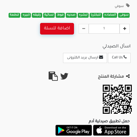
سوفي
سوفى
المضاده
للبكتريا
لبشره
صحيه
فوط
نسائية
رقيقه
كبيره
قطعة
اضافة للسلة
اسأل الصيدلي
Call Us
ارسال بريد الكترونى
مشاركة المنتج
حمل تطبيق صيدلية آدم