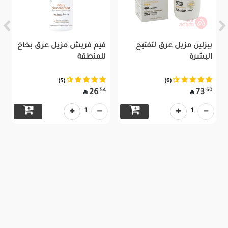
بيزلين مزيل عرق لتفتيح
فيم فريش مزيل عرق بخاخ
البشرة
للمنطقة
(5)
(6)
54
60
26
73


1
1