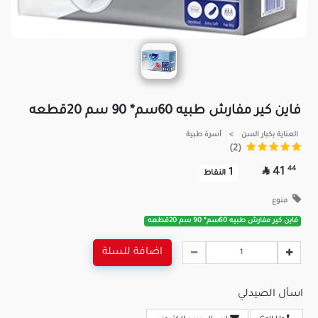
فاين كير مفارش طبيه 60سم* 90 سم 20قطعه
العناية بكبار السن
>
أسرة طبية
(2)

44
41
1
النقاط
منوع
فاين كير مفارش طبيه 60سم* 90 سم 20قطعه
اضافة للسلة
اسأل الصيدلي