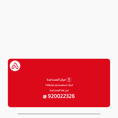
مركز المساعدة
لديك استفسار او مشكلة ؟
نحن هنا للمساعدة
920022326