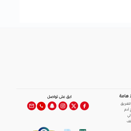
 هامة
ابق على تواصل
للفريق
آدم
لي
ظف