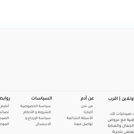
عن آدم
السياسات
روابط
ونلاين | اقرب
من نحن
سياسة الخصوصية
أنضم 
أخبارنا
الشروط و الأحكام
نصائح 
صيدليات لك.
الأسئلة الشائعة
سياسة الإرجاع و
الصيد
بية مع عروض
تواصل معنا
الاستبدال
المو
لجمال والعناية
متعي بتجربة