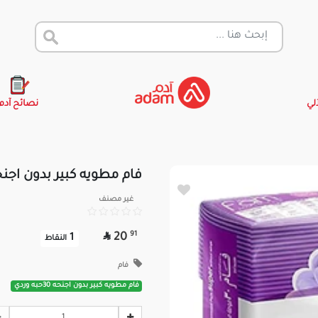
آلي
نصائح آدم
فام مطويه كبير بدون اجنحه 30حبه و
غير مصنف

91
20
1
النقاط
فام
فام مطويه كبير بدون اجنحه 30حبه وردي