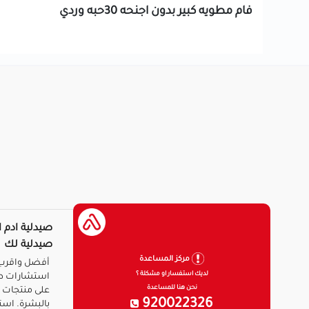
فام مطويه كبير بدون اجنحه 30حبه وردي
صيدلية ادم ا
صيدلية لك
مركز المساعدة
أفضل واقرب 
لديك استفسار او مشكلة ؟
استشارات ط
نحن هنا للمساعدة
على منتجات ا
920022326
بالبشرة. است