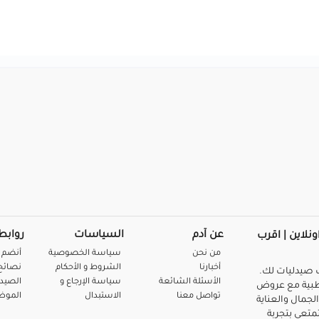
عن آدم
السياسات
روابط
ونلاين | اقرب
من نحن
سياسة الخصوصية
أنضم 
أخبارنا
الشروط و الأحكام
نصائح 
صيدليات لك.
الأسئلة الشائعة
سياسة الإرجاع و
الصيد
بية مع عروض
تواصل معنا
الاستبدال
المو
لجمال والعناية
متعي بتجربة