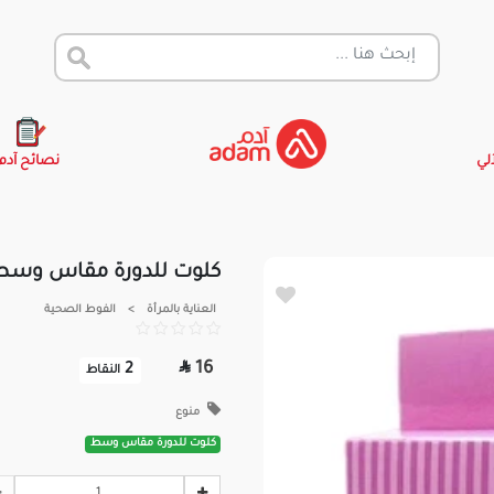
آلي
نصائح آدم
كلوت للدورة مقاس وسط
العناية بالمرأة
>
الفوط الصحية

16
2
النقاط
منوع
كلوت للدورة مقاس وسط