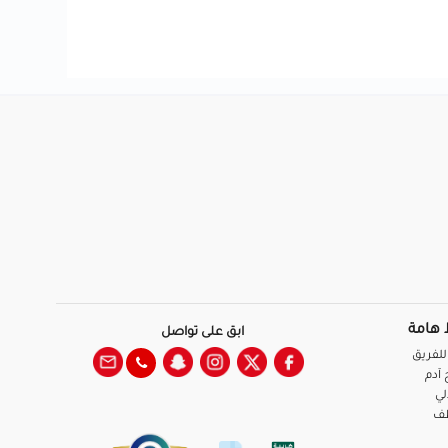
 هامة
ابق على تواصل
للفريق
آدم
لي
ظف