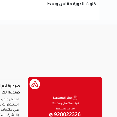
كلوت للدورة مقاس وسط
صيدلية ادم ا
صيدلية لك
مركز المساعدة
أفضل واقرب 
لديك استفسار او مشكلة ؟
استشارات ط
نحن هنا للمساعدة
على منتجات ا
920022326
بالبشرة. است