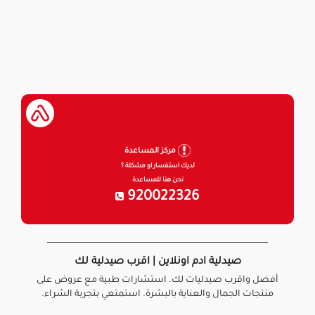
مركز المساعدة
لديك استفسار او مشكلة ؟
نحن هنا للمساعدة
920022326
صيدلية ادم اونلاين | اقرب صيدلية لك
أفضل واقرب صيدليات لك. استشارات طبية مع عروض على
منتجات الجمال والعناية بالبشرة. استمتعي بتجربة الشراء.