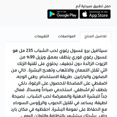
حمل تطبيق صيدلية آدم
تفاصيل المنتج
المواصفات
التقييمات
سيتافيل برو غسول رغوي لحب الشباب 235 مل هو
غسول رغوي فوري ينظف بعمق ويزيل 99% من
الزيوت الزائدة دون تجفيف. يحتوي على تقنية الزنك
التي تقلل اللمعان والالتهاب وتهدئ البشرة. خالي من
الصابون والبارابين. طريقة الاستخدام: رطبي الوجه،
اضغطي على المضخة للحصول على الرغوة، دلكي
بلطف ثم اشطفي. استخدمي صباحاً ومساءً. فعال
جداً للبشرة الدهنية والمعرضة لحب الشباب. نصيحة
لطيفة: يساعد في تقليل الحبوب والرؤوس السوداء
مع الحفاظ على نعومة البشرة. احفظيه في مكان بارد
جاف. بشرتك ستشعر بالنظافة والتوازن اليومي.