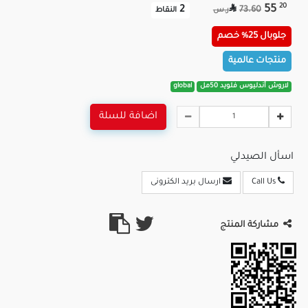

20
55
2
73.60
ر.س
النقاط
جلوبال 25% خصم
منتجات عالمية
لاروش أندليوس فلويد 50مل
global
اضافة للسلة
اسأل الصيدلي
Call Us
ارسال بريد الكترونى
مشاركة المنتج