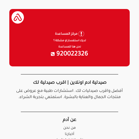
مركز المساعدة
لديك استفسار او مشكلة ؟
نحن هنا للمساعدة
920022326
صيدلية ادم اونلاين | اقرب صيدلية لك
أفضل واقرب صيدليات لك. استشارات طبية مع عروض على
منتجات الجمال والعناية بالبشرة. استمتعي بتجربة الشراء.
عن آدم
من نحن
أخبارنا