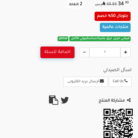

93
34
2
69.86
ر.س
النقاط
جلوبال 50% خصم
منتجات عالمية
فيشي مزيل عرق بشرةحساسةبيوتي 50مل
global
اضافة للسلة
اسأل الصيدلي
Call Us
ارسال بريد الكترونى
مشاركة المنتج