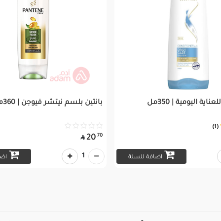
ية اليومية | 350مل
بانتين بلسم نيتشر فيوجن | 360مل
(1)
70
20

1
اضافة للسلة
اضا