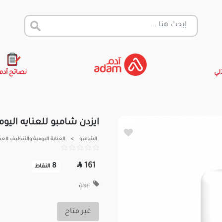
آلي
نصائح آدم
ايزدن شامبو للعنايه اليوميه | 0
الشامبو
>
العناية اليومية والتنظيف الع

161
8
النقاط
ايزدن
غير متاح