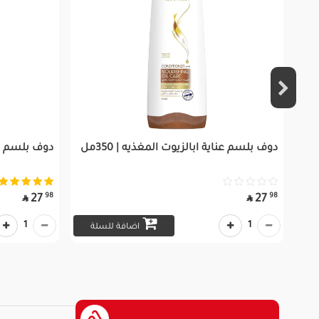
دوف بلسم عناية ابالزيوت المغذيه | 350مل
دوف بلسم للعنا
98
98
27
27


1
1
اضافة للسلة