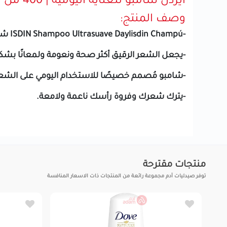
ايزدن شامبو للعنايه اليوميه | 400 مل
وصف المنتج:
-ISDIN Shampoo Ultrasuave Daylisdin Champú شامبو فائق النعومة.
-يجعل الشعر الرقيق أكثر صحة ونعومة ولمعانًا بش
-شامبو مُصمم خصيصًا للاستخدام اليومي على الشع
-يترك شعرك وفروة رأسك ناعمة ولامعة.
منتجات مقترحة
توفر صيدليات آدم مجموعة رائعة من المنتجات ذات الاسعار المنافسة