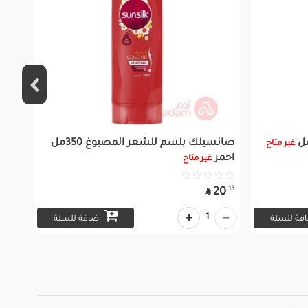
صانسيلك بلسم للشعر المصبوغ 350مل
غير متاح
احمر
غير متاح
13
20

1
فة للسلة
اضافة للسلة