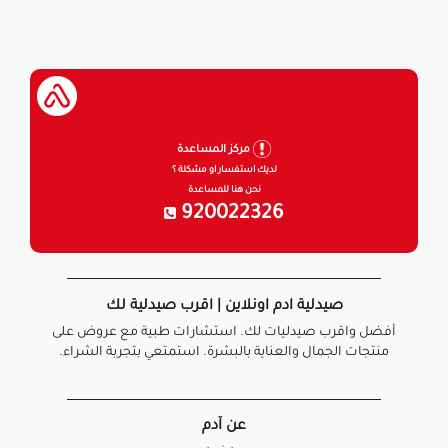
مركز المساعدة
لديك استفسار او مشكلة ؟
نحن هنا للمساعدة
920022326
صيدلية ادم اونلاين | اقرب صيدلية لك
أفضل واقرب صيدليات لك. استشارات طبية مع عروض على
منتجات الجمال والعناية بالبشرة. استمتعي بتجربة الشراء.
عن آدم