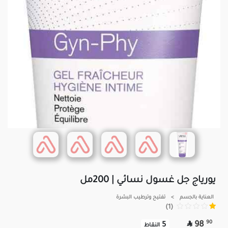
يورياج جل غسول نسائي | 200مل
العناية بالجسم
>
تفتيح وترطيب البشرة
(1)

90
98
5
النقاط