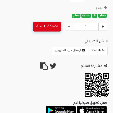
يورياج
يورياج
جل
غسول
نسائي
اضافة للسلة
اسأل الصيدلي
Call Us
ارسال بريد الكترونى
مشاركة المنتج
حمل تطبيق صيدلية آدم