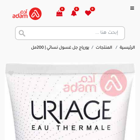
0
0
0
الرئيسية
المنتجات
يورياج جل غسول نسائي | 200مل