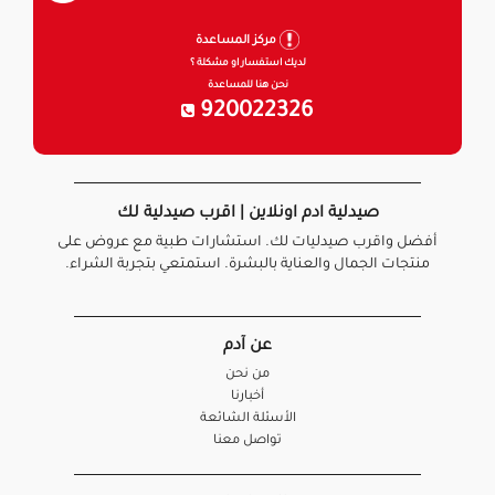
مركز المساعدة
لديك استفسار او مشكلة ؟
نحن هنا للمساعدة
920022326
صيدلية ادم اونلاين | اقرب صيدلية لك
أفضل واقرب صيدليات لك. استشارات طبية مع عروض على
منتجات الجمال والعناية بالبشرة. استمتعي بتجربة الشراء.
عن آدم
من نحن
أخبارنا
الأسئلة الشائعة
تواصل معنا