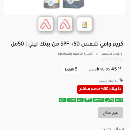
كريم واقي شمس SPF +50 من بينك ليلي | 50مل
واقيات الشمس
>
البشرة الدهنية والمختلطة

43
45
5
90.85
ر.س
النقاط
ذا بينك إيليس
ذا بينك 50% خصم مباشر
كريم
واقي
شمس
SPF
من
بينك
ليلي
غير متاح
اسأل الصيدلي