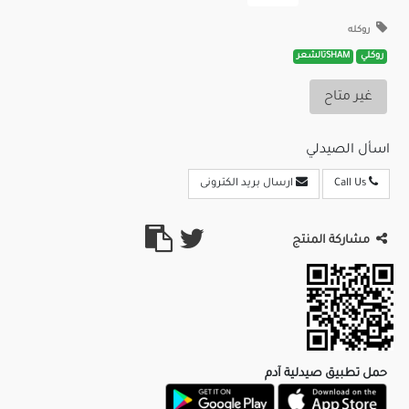
روكله
روكلي
SHAMتالشعر
غير متاح
اسأل الصيدلي
Call Us
ارسال بريد الكترونى
مشاركة المنتج
حمل تطبيق صيدلية آدم