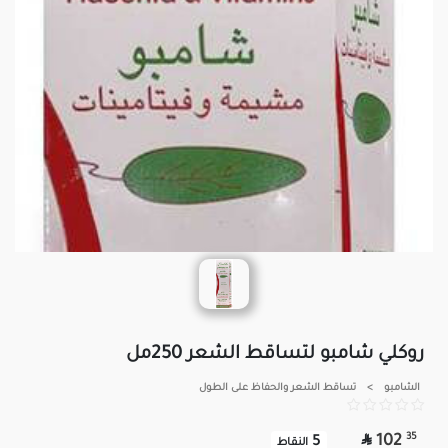
روكلي شامبو لتساقط الشعر 250مل
الشامبو
>
تساقط الشعر والحفاظ على الطول

35
102
5
النقاط