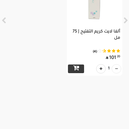
ألفا لايت كريم التفتيح | 75
مل
(4)
20
101

1