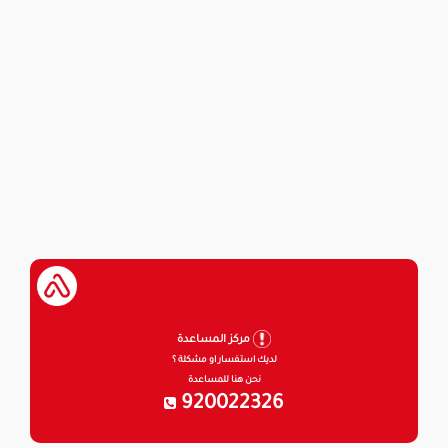
مركز المساعدة
لديك استفسار او مشكلة ؟
نحن هنا للمساعدة
920022326