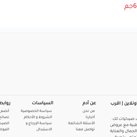
عن آدم
السياسات
روابط
ونلاين | اقرب
من نحن
سياسة الخصوصية
أنضم 
أخبارنا
الشروط و الأحكام
نصائح 
صيدليات لك.
الأسئلة الشائعة
سياسة الإرجاع و
الصيد
بية مع عروض
تواصل معنا
الاستبدال
المو
لجمال والعناية