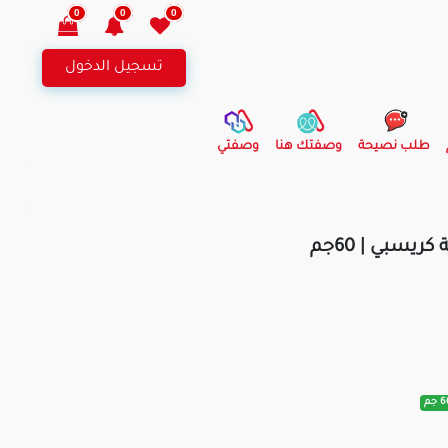
0
0
0
تسجيل الدخول
طلب نصيحة
وصفتك هنا
وصفتي
كريسبي | 60جم
 جم