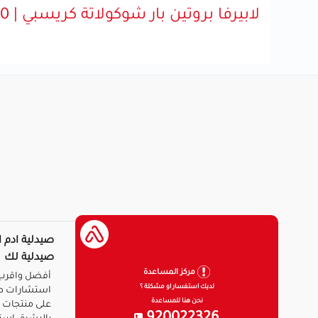
لابيرفا بروتين بار شوكولاتة كريسبي | 60جم
صيدلية ادم ا
صيدلية لك
مركز المساعدة
أفضل واقرب 
لديك استفسار او مشكلة ؟
استشارات ط
نحن هنا للمساعدة
على منتجات ا