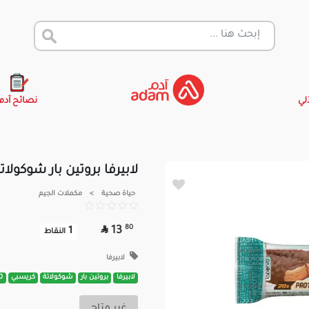
آلي
نصائح آدم
لابيرفا بروتين بار شوكولاتة 
حياة صحية
>
مكملات الجيم

80
13
1
النقاط
لابيرفا
لابيرفا
بروتين بار
شوكولاتة
كريسبي
60