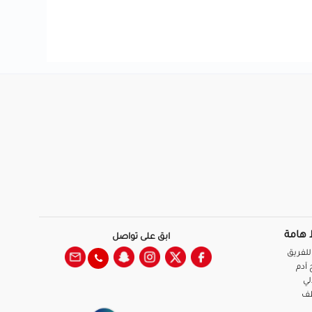
 هامة
ابق على تواصل
للفريق
آدم
لي
ظف