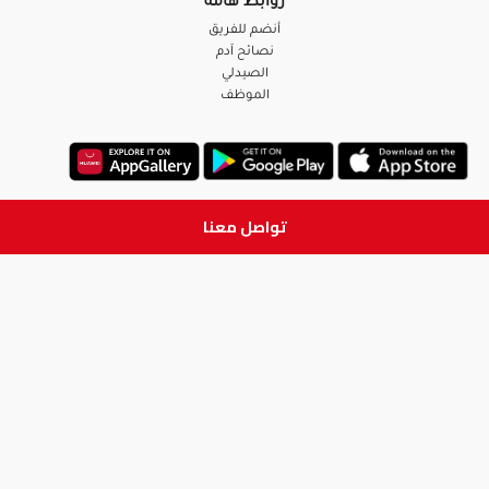
روابط هامة
أنضم للفريق
نصائح آدم
الصيدلي
الموظف
تواصل معنا
ابق على تواصل