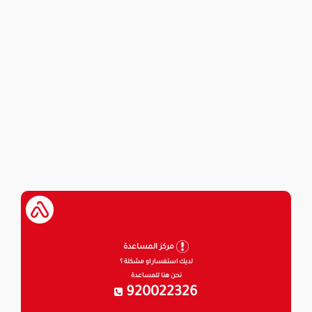
مركز المساعدة
لديك استفسار او مشكلة ؟
نحن هنا للمساعدة
920022326