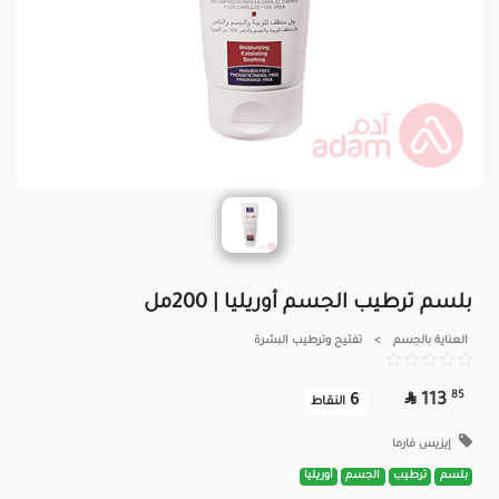
بلسم ترطيب الجسم أوريليا | 200مل
العناية بالجسم
>
تفتيح وترطيب البشرة

85
113
6
النقاط
إيزيس فارما
بلسم
ترطيب
الجسم
أوريليا