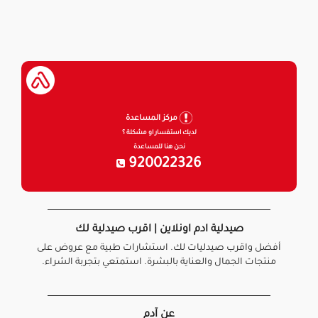
مركز المساعدة
لديك استفسار او مشكلة ؟
نحن هنا للمساعدة
920022326
صيدلية ادم اونلاين | اقرب صيدلية لك
أفضل واقرب صيدليات لك. استشارات طبية مع عروض على
منتجات الجمال والعناية بالبشرة. استمتعي بتجربة الشراء.
عن آدم