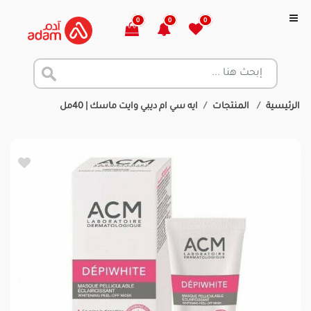
0
0
0
الرئيسية
المنتجات
ايه سي ام ديبي وايت ماسك | 40مل