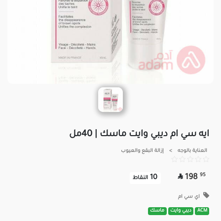
ايه سي ام ديبي وايت ماسك | 40مل
العناية بالوجه
>
إزالة البقع والعيوب

95
198
10
النقاط
اي سي ام
ACM
ديبي وايت
ماسك