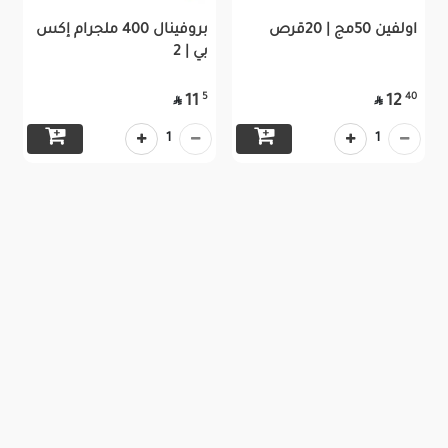
اولفين 50مج | 20قرص
بروفينال 400 ملجرام إكس
بي | 2
5
40
11
12


1
1