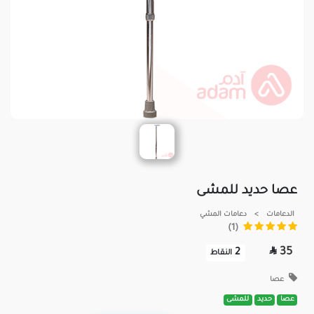
عصا حديد للمشى
الدعامات
>
دعامات المشي
(1)

35
2
النقاط
عصا
عصا
حديد
للمشى