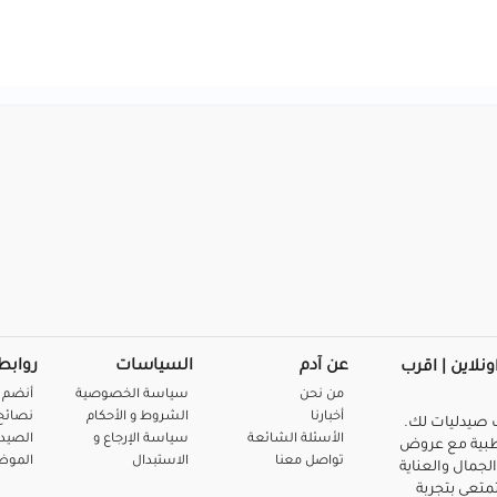
عن آدم
السياسات
روابط
ونلاين | اقرب
من نحن
سياسة الخصوصية
أنضم 
أخبارنا
الشروط و الأحكام
نصائح 
صيدليات لك.
الأسئلة الشائعة
سياسة الإرجاع و
الصيد
بية مع عروض
تواصل معنا
الاستبدال
المو
لجمال والعناية
متعي بتجربة