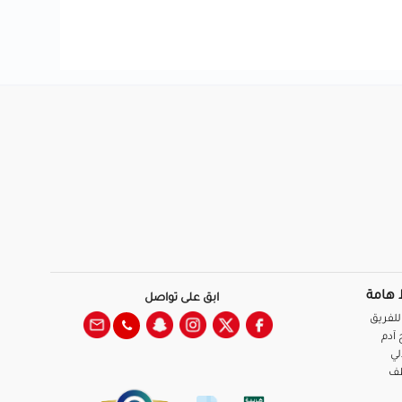
 هامة
ابق على تواصل
للفريق
آدم
لي
ظف