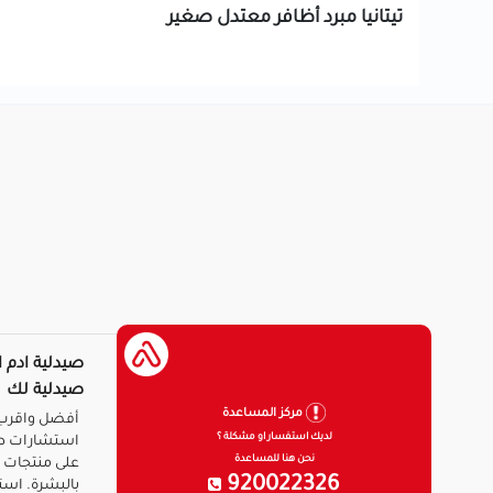
تيتانيا مبرد أظافر معتدل صغير
صيدلية ادم ا
صيدلية لك
مركز المساعدة
أفضل واقرب 
لديك استفسار او مشكلة ؟
استشارات ط
نحن هنا للمساعدة
على منتجات ا
920022326
بالبشرة. است