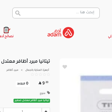
آلي
نصائح آدم
تيتانيا مبرد أظافر معتدل
أجهزة العناية بالجمال
>
مبرد أظافر

20
9
0
النقاط
منوع
تيتانيا مبرد أظافر معتدل صغير