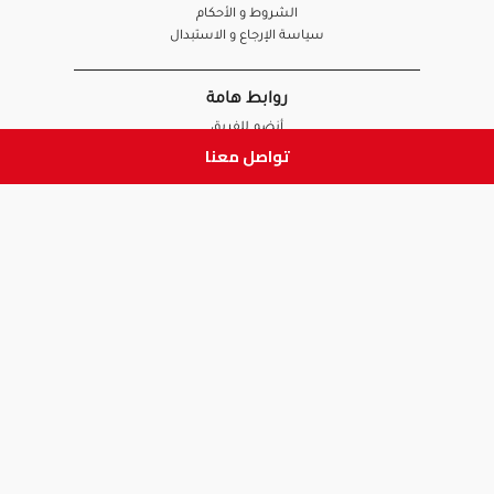
الشروط و الأحكام
سياسة الإرجاع و الاستبدال
روابط هامة
أنضم للفريق
تواصل معنا
نصائح آدم
الصيدلي
الموظف
ابق على تواصل