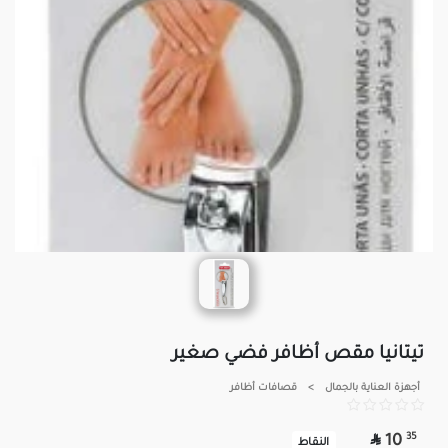
تيتانيا مقص أظافر فضي صغير
أجهزة العناية بالجمال
>
قصافات أظافر

35
10
النقاط