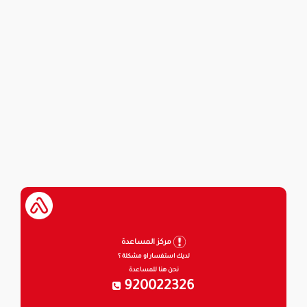
مركز المساعدة
لديك استفسار او مشكلة ؟
نحن هنا للمساعدة
920022326