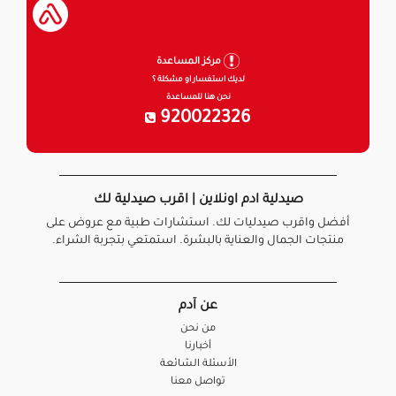
مركز المساعدة
لديك استفسار او مشكلة ؟
نحن هنا للمساعدة
920022326
صيدلية ادم اونلاين | اقرب صيدلية لك
أفضل واقرب صيدليات لك. استشارات طبية مع عروض على
منتجات الجمال والعناية بالبشرة. استمتعي بتجربة الشراء.
عن آدم
من نحن
أخبارنا
الأسئلة الشائعة
تواصل معنا