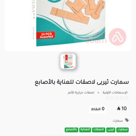
سمارت ثيربى لاصقات للعناية بالأصابع
الإسعافات الأولية
>
لصقات حرارية للألم

10
0
النقاط
سمارت
سمارت
ثيربى
لاصقات
للعناية
بالأصابع