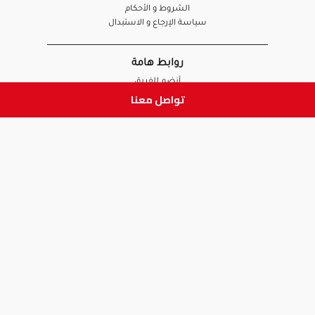
الشروط و الأحكام
سياسة الإرجاع و الاستبدال
روابط هامة
أنضم للفريق
تواصل معنا
نصائح آدم
الصيدلي
الموظف
ابق على تواصل