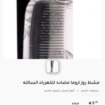
مشط روز اروما مضاده للكهرباء الساكنه
مصففات الشعر
>
أجهزة وفرش تصفيف الشعر

20
9
النقاط