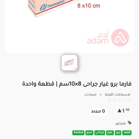
فارما برو غيار جراحى 8×10سم | قطعة واحدة
الإسعافات الأولية
>
ضمادات

50
1
0
النقاط
فارمابور
فارما
برو
غيار
جراحى
سم
قطعة