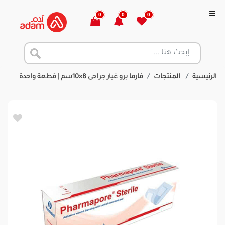
0
0
0
الرئيسية
المنتجات
فارما برو غيار جراحى 8×10سم | قطعة واحدة