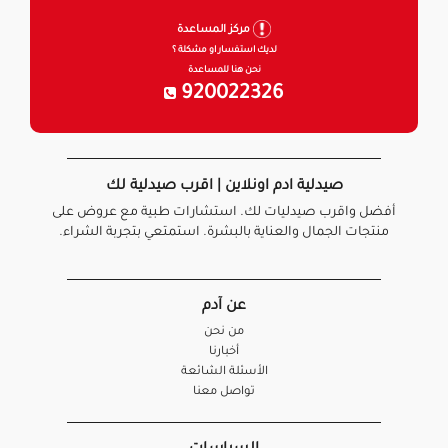
مركز المساعدة
لديك استفسار او مشكلة ؟
نحن هنا للمساعدة
920022326
صيدلية ادم اونلاين | اقرب صيدلية لك
أفضل واقرب صيدليات لك. استشارات طبية مع عروض على
منتجات الجمال والعناية بالبشرة. استمتعي بتجربة الشراء.
عن آدم
من نحن
أخبارنا
الأسئلة الشائعة
تواصل معنا