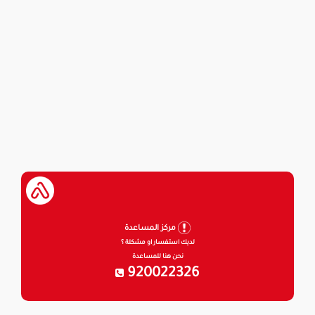
مركز المساعدة
لديك استفسار او مشكلة ؟
نحن هنا للمساعدة
920022326