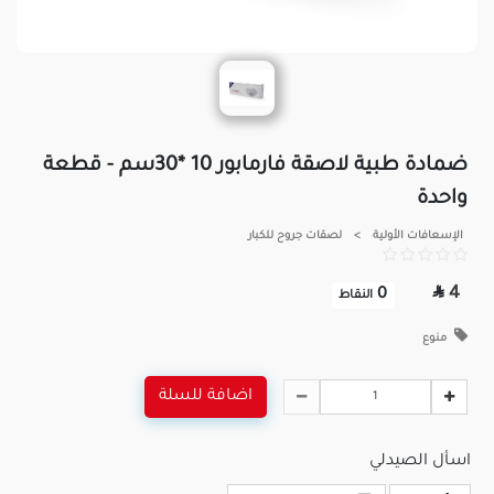
ضمادة طبية لاصقة فارمابور 10 *30سم - قطعة
واحدة
الإسعافات الأولية
>
لصقات جروح للكبار

4
0
النقاط
منوع
اضافة للسلة
اسأل الصيدلي