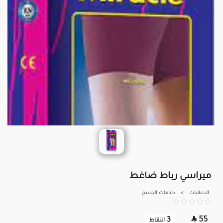
ميراسي رباط ضاغط
الدعامات
>
دعامات الجسم

55
3
النقاط