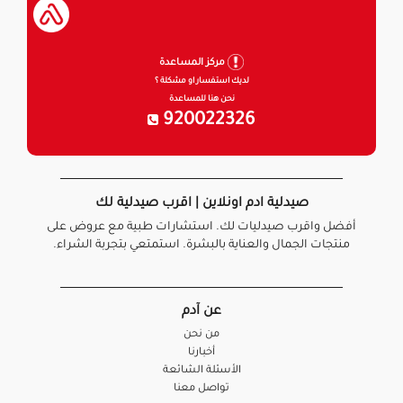
مركز المساعدة
لديك استفسار او مشكلة ؟
نحن هنا للمساعدة
920022326
صيدلية ادم اونلاين | اقرب صيدلية لك
أفضل واقرب صيدليات لك. استشارات طبية مع عروض على
منتجات الجمال والعناية بالبشرة. استمتعي بتجربة الشراء.
عن آدم
من نحن
أخبارنا
الأسئلة الشائعة
تواصل معنا