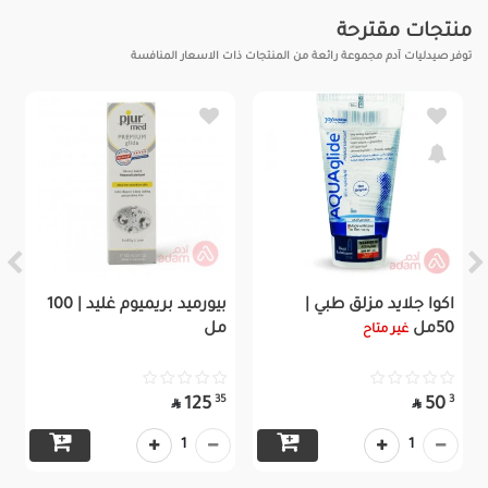
منتجات مقترحة
توفر صيدليات آدم مجموعة رائعة من المنتجات ذات الاسعار المنافسة
اكوا جلايد مزلق طبي |
بيورميد بريميوم غليد | 100
50مل
مل
غير متاح
35
3
125
50


1
1