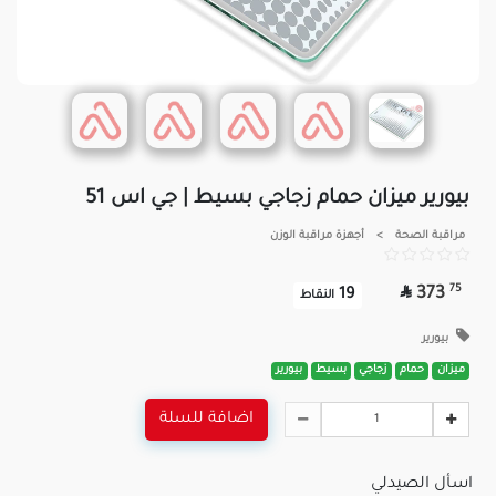
بيورير ميزان حمام زجاجي بسيط | جي اس 51
مراقبة الصحة
>
أجهزة مراقبة الوزن

75
373
19
النقاط
بيورير
ميزان
حمام
زجاجي
بسيط
بيورير
اضافة للسلة
اسأل الصيدلي