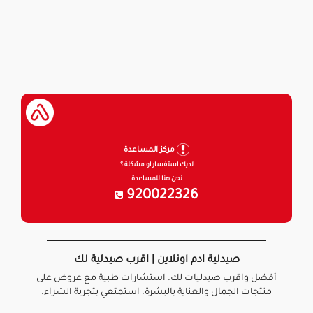
مركز المساعدة
لديك استفسار او مشكلة ؟
نحن هنا للمساعدة
920022326
صيدلية ادم اونلاين | اقرب صيدلية لك
أفضل واقرب صيدليات لك. استشارات طبية مع عروض على
منتجات الجمال والعناية بالبشرة. استمتعي بتجربة الشراء.