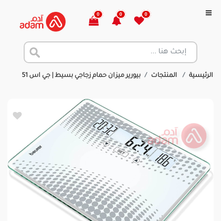
0
0
0
الرئيسية
المنتجات
بيورير ميزان حمام زجاجي بسيط | جي اس 51