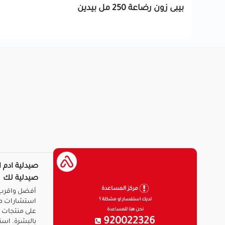
بيبى زون رضاعة 250 مل بيدين
صيدلية ادم ا
صيدلية لك
مركز المساعدة
أفضل واقرب 
لديك استفسار او مشكلة ؟
استشارات ط
نحن هنا للمساعدة
على منتجات ا
920022326
بالبشرة. است