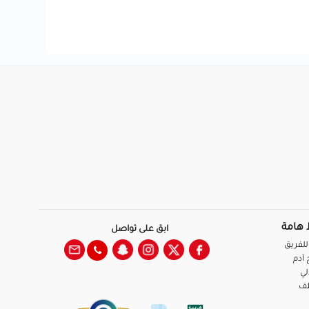
 هامة
ابق على تواصل
للفريق
آدم
لي
ظف