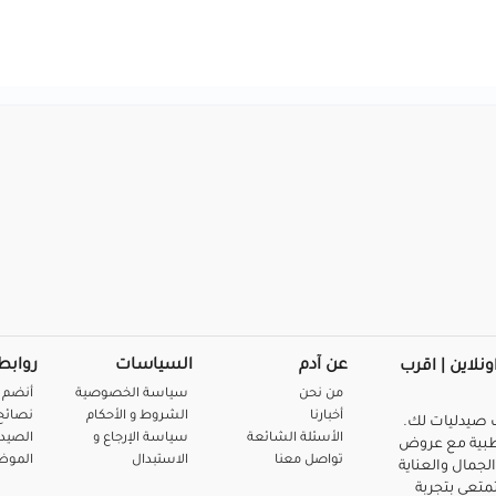
عن آدم
السياسات
روابط
ونلاين | اقرب
من نحن
سياسة الخصوصية
أنضم 
أخبارنا
الشروط و الأحكام
نصائح 
صيدليات لك.
الأسئلة الشائعة
سياسة الإرجاع و
الصيد
بية مع عروض
تواصل معنا
الاستبدال
المو
لجمال والعناية
متعي بتجربة