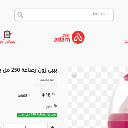
آلي
نصائح آدم
بيبى زون رضاعة 250 مل بيدين
غير مصنف

40
18
1
النقاط
منوع
بيبى زون رضاعة 250 مل بيدين