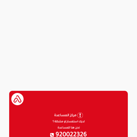
مركز المساعدة
لديك استفسار او مشكلة ؟
نحن هنا للمساعدة
920022326